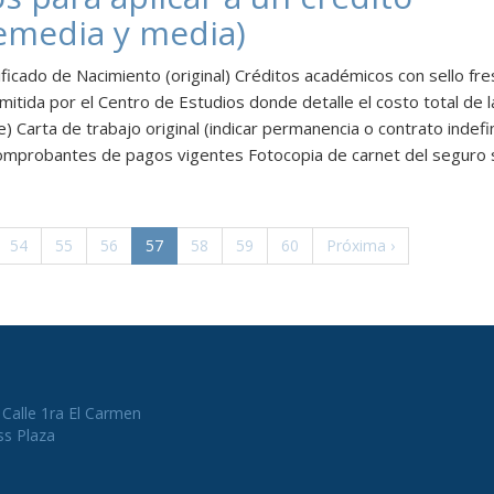
remedia y media)
ificado de Nacimiento (original) Créditos académicos con sello fre
mitida por el Centro de Estudios donde detalle el costo total de l
) Carta de trabajo original (indicar permanencia o contrato indefi
comprobantes de pagos vigentes Fotocopia de carnet del seguro s
(actual)
54
55
56
57
58
59
60
Próxima
›
Calle 1ra El Carmen
ss Plaza