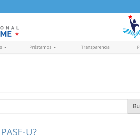
s
Préstamos
Transparencia
P
Bu
l PASE-U?