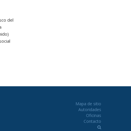
sco del
a
nido)
ocial
Mapa de sitio
Autoridades
Oficinas
Contacto