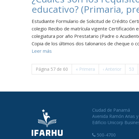
educativo? (Primaria, p
Estudiante Formulario de Solicitud de Crédito Cert
colegio Recibo de matrícula vigente Certificación e
colegiatura por año Prestatario (Padre o Acudiente
Copia de los últimos dos talonarios de cheque o 
Leer más
Página 57 de 60
«
Primera
‹
Anterior
53
Ciudad de Panamá
Avenida Ramón Arias y 
Edificio Unicorp Busine
500-4700