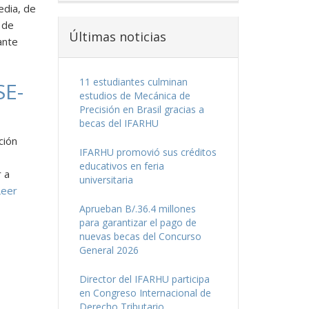
edia, de
 de
Últimas noticias
ante
11 estudiantes culminan
SE-
estudios de Mecánica de
Precisión en Brasil gracias a
becas del IFARHU
ción
IFARHU promovió sus créditos
educativos en feria
r a
universitaria
eer
Aprueban B/.36.4 millones
para garantizar el pago de
nuevas becas del Concurso
General 2026
Director del IFARHU participa
en Congreso Internacional de
Derecho Tributario