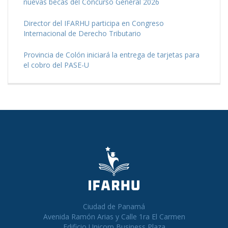
nuevas becas del Concurso General 2026
Director del IFARHU participa en Congreso
Internacional de Derecho Tributario
Provincia de Colón iniciará la entrega de tarjetas para
el cobro del PASE-U
Ciudad de Panamá
Avenida Ramón Arias y Calle 1ra El Carmen
Edificio Unicorp Business Plaza