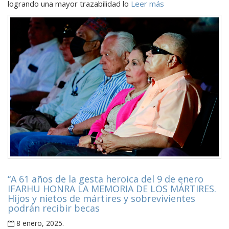
logrando una mayor trazabilidad lo
Leer más
“A 61 años de la gesta heroica del 9 de enero
IFARHU HONRA LA MEMORIA DE LOS MÁRTIRES.
Hijos y nietos de mártires y sobrevivientes
podrán recibir becas
8 enero, 2025
.