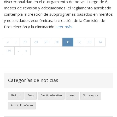
discrecionalidad en el otorgamiento de becas. Luego de 6
meses de revisión y adecuaciones, el reglamento aprobado
contempla la creación de subprogramas basados en méritos
y necesidades económicas; la creación de la Comisión de
Preselección y la eliminación
Leer más
(actual)
«
‹
27
28
29
30
31
32
33
34
35
›
»
Categorías de noticias
IFARHU
Becas
Crédito educativo
pase-u
Sin categoría
Auxilio Económico